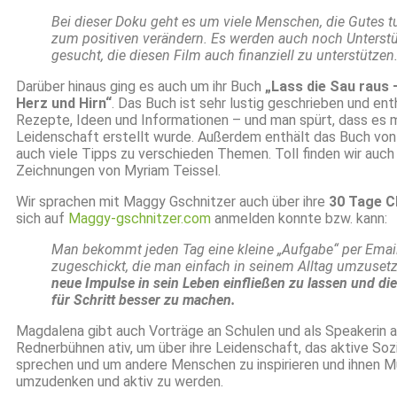
Bei dieser Doku geht es um viele Menschen, die Gutes t
zum positiven verändern. Es werden auch noch Unterstü
gesucht, die diesen Film auch finanziell zu unterstützen
Darüber hinaus ging es auch um ihr Buch
„Lass die Sau raus
Herz und Hirn“
. Das Buch ist sehr lustig geschrieben und ent
Rezepte, Ideen und Informationen – und man spürt, dass es m
Leidenschaft erstellt wurde. Außerdem enthält das Buch vo
auch viele Tipps zu verschieden Themen. Toll finden wir auch 
Zeichnungen von Myriam Teissel.
Wir sprachen mit Maggy Gschnitzer auch über ihre
30 Tage C
sich auf
Maggy-gschnitzer.com
anmelden konnte bzw. kann:
Man bekommt jeden Tag eine kleine „Aufgabe“ per Emai
zugeschickt, die man einfach in seinem Alltag umzuset
neue Impulse in sein Leben einfließen zu lassen und die
für Schritt besser zu machen.
Magdalena gibt auch Vorträge an Schulen und als Speakerin 
Rednerbühnen ativ, um über ihre Leidenschaft, das aktive So
sprechen und um andere Menschen zu inspirieren und ihnen 
umzudenken und aktiv zu werden.