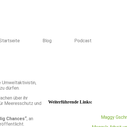
Startseite
Blog
Podcast
ne Umweltaktivistin,
zu dürfen.
rachen über ihr
Weiterführende Links:
 für Meeresschutz und
Maggy Gschn
Big Chances“
, an
röffentlicht.