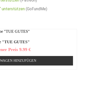
nterstützen
(Patreon)
 unterstützen
(GoFundMe)
be "TUE GUTES"
ener Preis
9.99
€
SWAGEN HINZUFÜGEN