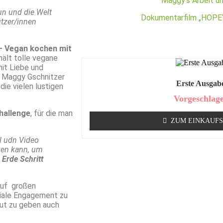
Maggy’s Arbeit u
un und die Welt
Dokumentarfilm „HOPE“
tzer/innen
.
 – Vegan kochen mit
hält tolle vegane
it Liebe und
n Maggy Gschnitzer
Erste Ausga
die vielen lustigen
Vorgeschlag
hallenge
, für die man
ZUM EINKAUF
l udn Video
zen kann, um
 Erde Schritt
auf großen
ziale Engagement zu
Mut zu geben auch